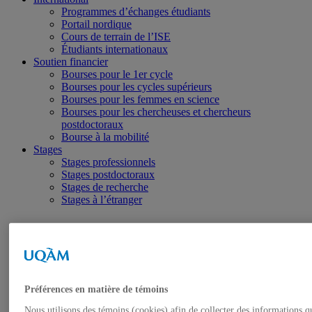
Programmes d’échanges étudiants
Portail nordique
Cours de terrain de l’ISE
Étudiants internationaux
Soutien financier
Bourses pour le 1er cycle
Bourses pour les cycles supérieurs
Bourses pour les femmes en science
Bourses pour les chercheuses et chercheurs
postdoctoraux
Bourse à la mobilité
Stages
Stages professionnels
Stages postdoctoraux
Stages de recherche
Stages à l’étranger
Futurs étudiants
Pourquoi choisir la Faculté des sciences de l’UQAM?
Étudiants internationaux
Étudiants libres
Préférences en matière de témoins
Reconnaissance des acquis et des compétences
Universitaire d’un jour 2026
Nous utilisons des témoins (cookies) afin de collecter des informations q