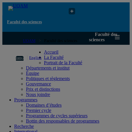
Faculté des sciences
Faculté des
sciences
UQAM
Faculté des sciences
Accueil
La Faculté
Français
English
Portrait de la Faculté
Départements et institut
Équipe
Politiques et règlements
Gouvernance
Prix et distinctions
Nous joindre
Programmes
Domaines d’études
Premier cycle
Programmes de cycles supérieurs
Bottin des responsables de programmes
Recherche
International