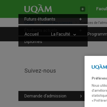
Facul
Futurs étudiants
UQAM
Faculté des sciences
Sciences de l’atmo
Étudiants actuels
Accueil
La Faculté
Program
Diplômés
S
Suivez-nous
Préféren
Nous utili
Seu
d’améliore
mét
Demande d’admission
statistiqu
une
« Préféren