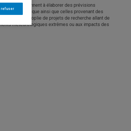
 étudiants apprennent à élaborer des prévisions
 refuser
tion météorologique ainsi que celles provenant des
er dans une panoplie de projets de recherche allant de
ènements météorologiques extrêmes ou aux impacts des