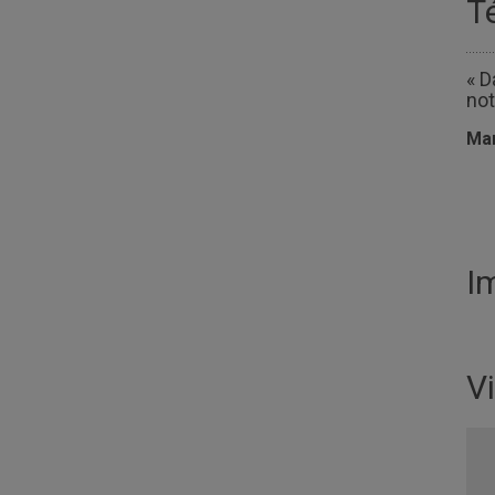
T
« D
not
Mar
I
V