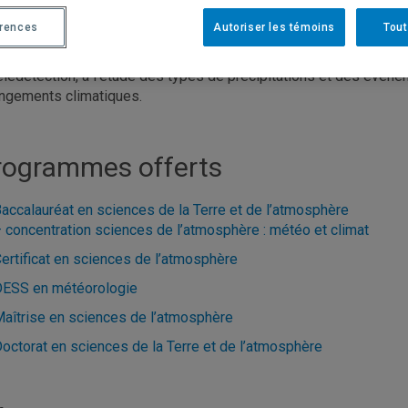
c une approche combinant théorie et pratique, les étudiantes et
érences
Autoriser les témoins
Tout
éorologiques, à analyser et à interpréter les données d’observa
ulations des modèles climatiques. Elles et ils peuvent s’impliqu
télédétection, à l’étude des types de précipitations et des év
ngements climatiques.
rogrammes offerts
accalauréat en sciences de la Terre et de l’atmosphère
 concentration sciences de l’atmosphère : météo et climat
ertificat en sciences de l’atmosphère
ESS en météorologie
aîtrise en sciences de l’atmosphère
octorat en sciences de la Terre et de l’atmosphère