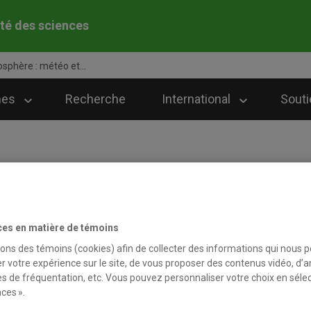
té des sciences
sphère : météo et...
mes
Recherche
International
Souti
ciences de l’atmosphère : mé
ces en matière de témoins
sons des témoins (cookies) afin de collecter des informations qui nous 
le université francophone à offrir une formation aux trois cycle
r votre expérience sur le site, de vous proposer des contenus vidéo, d’a
éorologie et climat, l’UQAM met à la disposition des étudiante
es de fréquentation, etc. Vous pouvez personnaliser votre choix en séle
 station météorologique complète en plein centre-ville de Montr
ces ».