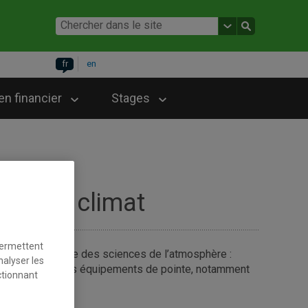
fr
en
en financier
Stages
téo et climat
permettent
s dans le domaine des sciences de l’atmosphère :
nalyser les
s et étudiants des équipements de pointe, notamment
ctionnant
éal.