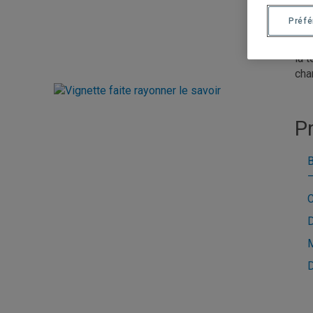
Ave
Préf
mét
sim
la 
cha
P
B
–
C
D
M
D