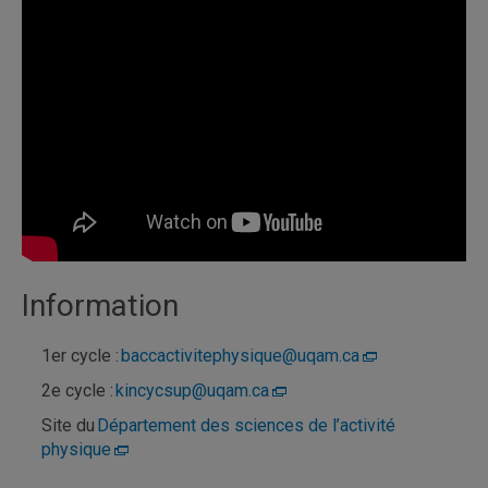
Information
1er cycle :
baccactivitephysique@uqam.ca
2e cycle :
kincycsup@uqam.ca
Site du
Département des sciences de l’activité
physique