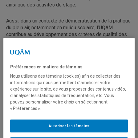
ainsi que des activités de stage.
Aussi, dans un contexte de démocratisation de la pratique
du plein air, notamment en milieu scolaire, l’UQAM
contribue au développement des critères de qualité des
intervenantes et intervenants. En effet, elle propose un
programme court de deuxième cycle en intervention en
contexte de plein air aux personnes qui souhaitent
intégrer le plein air dans les milieux scolaire,
Préférences en matière de témoins
communautaire, du loisir et du tourisme d’aventure.
Nous utilisons des témoins (cookies) afin de collecter des
informations qui nous permettent d’améliorer votre
expérience sur le site, de vous proposer des contenus vidéo,
Programmes offerts
d’analyser les statistiques de fréquentation, etc. Vous
pouvez personnaliser votre choix en sélectionnant
Baccalauréat d’intervention en activité physique – profil
« Préférences ».
enseignement de l’éducation physique et à la santé
Programme court de deuxième cycle en intervention en
Autoriser les témoins
contexte de plein air