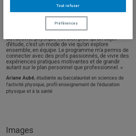
Tout refuser
Témoignage
Préférences
« À l’UQAM, j’ai trouvé un environnement dynamique
où l’activité physique est bien plus qu’un sujet
d’étude, c’est un mode de vie qu’on explore
ensemble, en équipe. Le programme m’a permis de
connecter avec des profs passionnés, de vivre des
expériences pratiques motivantes et de grandir
autant sur le plan personnel que professionnel. »
Ariane Aubé
, étudiante au baccalauréat en sciences de
l’activité physique, profil enseignement de l’éducation
physique et à la santé
Images