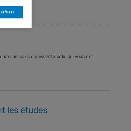
 refuser
ussi un cours équivalent à celui qui vous est
t les études