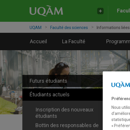
Facul
UQAM
Faculté des sciences
Informations liée
Accueil
La Faculté
Program
Futurs étudiants
Étudiants actuels
Préféren
Nous utili
Inscription des nouveaux
d’améliore
étudiants
statistiqu
Bottin des responsables de
« Préféren