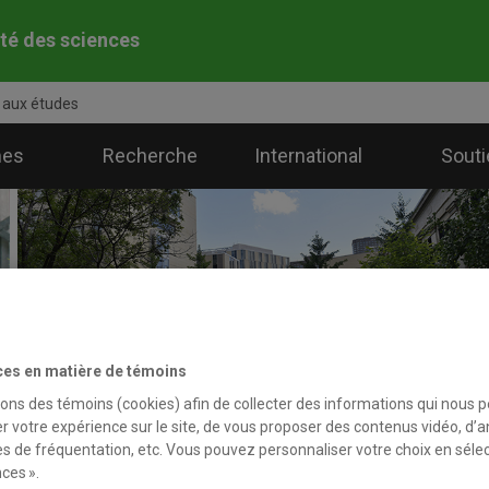
té des sciences
s aux études
mes
Recherche
International
Souti
ces en matière de témoins
sons des témoins (cookies) afin de collecter des informations qui nous 
r votre expérience sur le site, de vous proposer des contenus vidéo, d’a
es de fréquentation, etc. Vous pouvez personnaliser votre choix en séle
ces ».