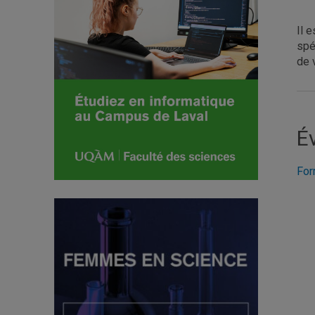
Il 
spé
de 
É
For