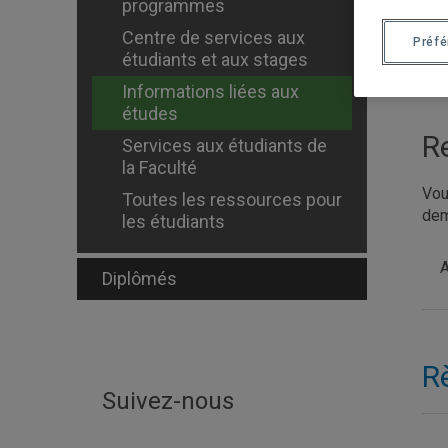
programmes
I
Centre de services aux
Préf
étudiants et aux stages
Informations liées aux
études
R
Services aux étudiants de
la Faculté
Vou
Toutes les ressources pour
dem
les étudiants
A
Diplômés
R
Suivez-nous