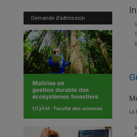
I
Demande d’admission
I
T
R
G
Mé
La 
l