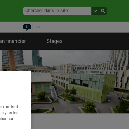
fr
en
en financier
Stages
permettent
nalyser les
ctionnant