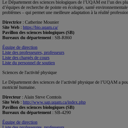
Le Département des sciences biologiques de l’UQAM est l’un des plus
d’équipes de recherche de pointe en écologie, santé environnementale
problèmes – qui permet une meilleure adaptation à la réalité profession
Directrice
: Catherine Mounier
Site Web
:
https://bio.uqam.ca/
Pavillon des sciences biologiques (SB)
Bureaux du département
: SB-R860
Équipe de direction
Liste des professeures, professeurs
Liste des chargés de cours
Liste du personnel de soutien
Sciences de l'activité physique
Le Département des sciences de l’activité physique de l’UQAM a pour m
motricité humaine.
Directeur
: Alain Steve Comtois
Site Web
:
http://www.sap.uqam.ca/index.php
Pavillon des sciences biologiques (SB)
Bureaux du département
: SB-4290
Équipe de direction
Liste des professeures, professeurs