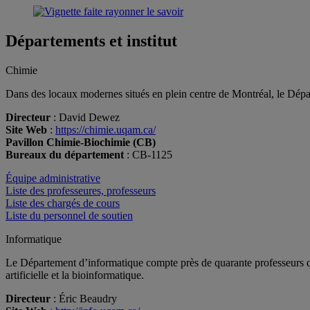
Départements et institut
Chimie
Dans des locaux modernes situés en plein centre de Montréal, le Départ
Directeur
: David Dewez
Site Web
:
https://chimie.uqam.ca/
Pavillon Chimie-Biochimie (CB)
Bureaux du département
: CB-1125
Équipe administrative
Liste des professeures, professeurs
Liste des chargés de cours
Liste du personnel de soutien
Informatique
Le Département d’informatique compte près de quarante professeurs qui
artificielle et la bioinformatique.
Directeur
: Éric Beaudry