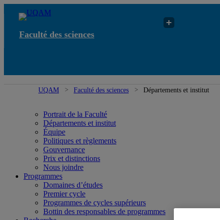
Faculté des sciences
UQAM
Faculté des sciences
Départements et institut
Portrait de la Faculté
Départements et institut
Équipe
Politiques et règlements
Gouvernance
Prix et distinctions
Nous joindre
Programmes
Domaines d’études
Premier cycle
Programmes de cycles supérieurs
Bottin des responsables de programmes