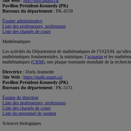
Site Web
:
http://info.uqam.ca/
Pavillon Président-Kennedy (PK)
Bureaux du département
: PK-4150
Équipe administrative
Liste des professeures, professeurs
Liste des chargés de cours
Mathématiques
Les activités du Département de mathématiques de l’UQAM, qu’elles so
mathématiques fondamentales, la statistique, l’
actuariat
et les mathémat
mathématiques (
CRM
), une plaque tournante mondiale de la recherc
Directrice
: Doris Jeannotte
Site Web
:
https://math.uqam.ca/
Pavillon Président-Kennedy (PK)
Bureaux du département
: PK-5151
Équipe de direction
Liste des professeures, professeurs
Liste des chargés de cours
Liste du personnel de soutien
Sciences biologiques