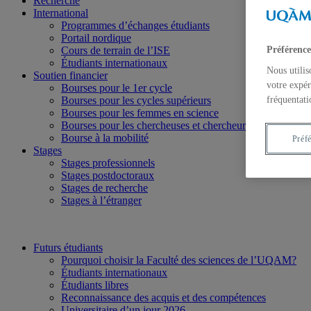
Recherche
International
Programmes d’échanges étudiants
Portail nordique
Cours de terrain de l’ISE
Préférence
Étudiants internationaux
Nous utilis
Soutien financier
votre expér
Bourses pour le 1er cycle
Bourses pour les cycles supérieurs
fréquentati
Bourses pour les femmes en science
Bourses pour les chercheuses et chercheurs postdoctorau
Bourse à la mobilité
Préf
Stages
Stages professionnels
Stages postdoctoraux
Stages de recherche
Stages à l’étranger
Futurs étudiants
Pourquoi choisir la Faculté des sciences de l’UQAM?
Étudiants internationaux
Étudiants libres
Reconnaissance des acquis et des compétences
Universitaire d’un jour 2026