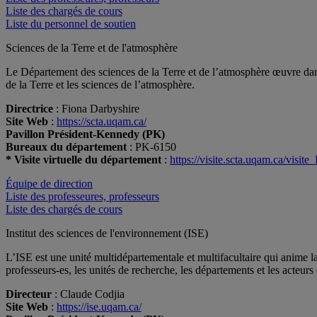
Liste des chargés de cours
Liste du personnel de soutien
Sciences de la Terre et de l'atmosphère
Le Département des sciences de la Terre et de l’atmosphère œuvre dan
de la Terre et les sciences de l’atmosphère.
Directrice
: Fiona Darbyshire
Site Web
:
https://scta.uqam.ca/
Pavillon Président-Kennedy (PK)
Bureaux du département
: PK-6150
* Visite virtuelle du département
:
https://visite.scta.uqam.ca/visite
Équipe de direction
Liste des professeures, professeurs
Liste des chargés de cours
Institut des sciences de l'environnement (ISE)
L’ISE est une unité multidépartementale et multifacultaire qui anime la
professeurs-es, les unités de recherche, les départements et les acte
Directeur
: Claude Codjia
Site Web
:
https://ise.uqam.ca/