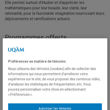
Elle permet surtout d’étudier et d’apprécier les
mathématiques pour leur beauté, leur clarté, leur
rationalité, pour la fascinante imagination nourrissant leurs
déploiements et ramifications actuels.
Programmes offerts
Baccalauréat en mathématiques, concentration
mathématiques
Préférences en matière de témoins
Baccalauréat en mathématiques, concentration
informatique
–
NOUVEAU!
Nous utilisons des témoins (cookies) afin de collecter des
informations qui nous permettent d’améliorer votre
Certificat en méthodes quantitatives
expérience sur le site, de vous proposer des contenus vidéo,
Majeure en mathématiques
d’analyser les statistiques de fréquentation, etc. Vous
pouvez personnaliser votre choix en sélectionnant
Maîtrise en mathématiques
« Préférences ».
Profil avec mémoire
– Concentration mathématiques fondamentales
– Concentration informatique mathématique
Autoriser les témoins