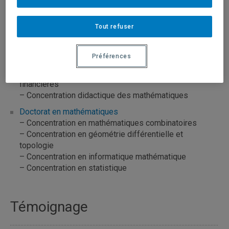
– Concentration statistique
– Concentration mathématiques actuarielles et
Tout refuser
financières
– Concentration didactique des mathématiques
Profil avec rapport de recherche
Préférences
– Concentration statistique
– Concentration mathématiques actuarielles et
financières
– Concentration didactique des mathématiques
Doctorat en mathématiques
– Concentration en mathématiques combinatoires
– Concentration en géométrie différentielle et
topologie
– Concentration en informatique mathématique
– Concentration en statistique
Témoignage