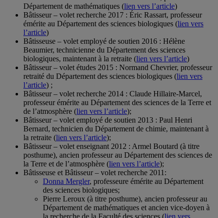
Département de mathématiques (
lien vers l’article
)
Bâtisseur – volet recherche 2017 : Éric Rassart, professeur
émérite au Département des sciences biologiques (
lien vers
l’article
)
Bâtisseuse – volet employé de soutien 2016 : Hélène
Beaumier, technicienne du Département des sciences
biologiques, maintenant à la retraite (
lien vers l’article
)
Bâtisseur – volet études 2015 : Normand Chevrier, professeur
retraité du Département des sciences biologiques (
lien vers
l’article
) ;
Bâtisseur – volet recherche 2014 : Claude Hillaire-Marcel,
professeur émérite au Département des sciences de la Terre et
de l’atmosphère (
lien vers l’article
);
Bâtisseur – volet employé de soutien 2013 : Paul Henri
Bernard, technicien du Département de chimie, maintenant à
la retraite (
lien vers l’article
);
Bâtisseur – volet enseignant 2012 : Armel Boutard (à titre
posthume), ancien professeur au Département des sciences de
la Terre et de l’atmosphère (
lien vers l’article
);
Bâtisseuse et Bâtisseur – volet recherche 2011:
Donna Mergler
, professeure émérite au Département
des sciences biologiques;
Pierre Leroux (à titre posthume), ancien professeur au
Département de mathématiques et ancien vice-doyen à
la recherche de la Faculté des sciences (
lien vers