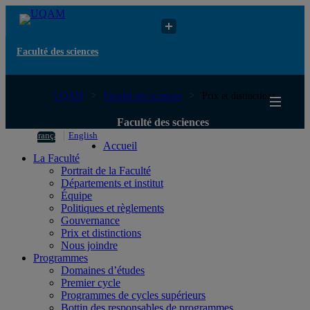
Faculté des sciences
UQAM
Faculté des sciences
Prix et distinctions
Faculté des sciences
Français
English
Accueil
La Faculté
Portrait de la Faculté
Départements et institut
Équipe
Politiques et règlements
Gouvernance
Prix et distinctions
Nous joindre
Programmes
Domaines d’études
Premier cycle
Programmes de cycles supérieurs
Bottin des responsables de programmes